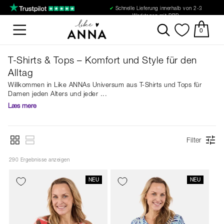
✔
Schnelle Lieferung innerhalb von 2-3
Werktagen mit DPD
0
T-Shirts & Tops – Komfort und Style für den
Alltag
Willkommen in Like ANNAs Universum aus T-Shirts und Tops für
Damen jeden Alters und jeder
Læs mere
Filter
290
 Ergebnisse anzeigen
NEU
NEU