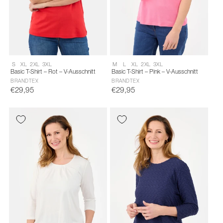
Size:
Size:
S
XL
2XL
3XL
M
L
XL
2XL
3XL
S
S
Basic T-Shirt – Rot – V-Ausschnitt
Basic T-Shirt – Pink – V-Ausschnitt
selected
selected
BRANDTEX
BRANDTEX
€29,95
€29,95