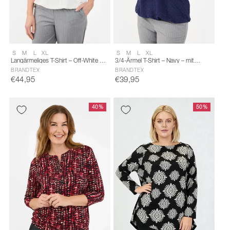
Size:
Size:
S
M
L
XL
S
M
L
XL
S
S
Langärmeliges T-Shirt – Off-White –
3/4-Ärmel T-Shirt – Navy – mit
selected
selected
Faltendetail
Struktur
BRANDTEX
BRANDTEX
€44,95
€39,95
40%
50%