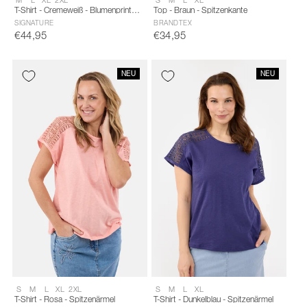
S
S
T-Shirt - Cremeweiß - Blumenprint
Top - Braun - Spitzenkante
selected
selected
mit Ziersteinen
SIGNATURE
BRANDTEX
€44,95
€34,95
NEU
NEU
Size:
Size:
S
M
L
XL
2XL
S
M
L
XL
S
S
T-Shirt - Rosa - Spitzenärmel
T-Shirt - Dunkelblau - Spitzenärmel