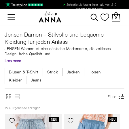
✔
Schnelle Lieferung innerhalb von 2-3
Werktagen mit DPD
0
Jensen Damen – Stilvolle und bequeme
Kleidung für jeden Anlass
JENSEN Women ist eine dänische Modemarke, die zeitloses
Design, hohe Qualität und
Læs mere
Blusen & T-Shirt
Strick
Jacken
Hosen
Kleider
Jeans
Filter
224
 Ergebnisse anzeigen
NEU
NEU