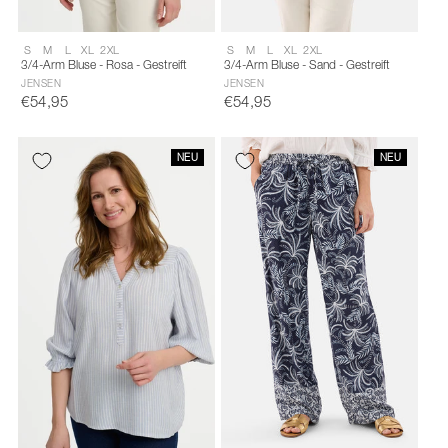
Size:
Size:
S
M
L
XL
2XL
S
M
L
XL
2XL
S
S
3/4-Arm Bluse - Rosa - Gestreift
3/4-Arm Bluse - Sand - Gestreift
selected
selected
JENSEN
JENSEN
€54,95
€54,95
NEU
NEU