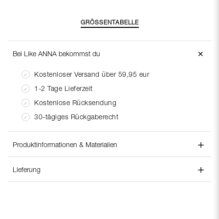
GRÖSSENTABELLE
＋
Bei Like ANNA bekommst du
Kostenloser Versand über 59,95 eur
1-2 Tage Lieferzeit
Kostenlose Rücksendung
30-tägiges Rückgaberecht
＋
Produktinformationen & Materialien
＋
Stilnummer:
220324
Lieferung
Materialzusammensetzung:
Linen 55%, Viscose 45%
Lieferung:
Pflegeanleitung:
Wash with similar colours
Bei Like Anna stellen wir sicher, dass Ihr Paket noch am
selben Tag oder so schnell wie möglich nach Ihrer
Produktbeschreibung:
Bestellung versendet wird.