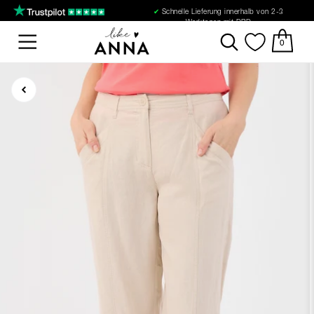
✔
Schnelle Lieferung innerhalb von 2-3
Werktagen mit DPD
0