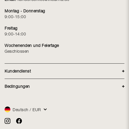
Montag - Donnerstag
9:00-15:00
Freitag
9:00-14:00
Wochenenden und Feiertage
Geschlossen
Kundendienst
Lieferung
Bedingungen
Rücksendung
Handelsbedingungen
Über Like LikeAnna Kundenclub
Reklamationen
Datenschutzerklärung
Größenguide
Facebook
Deutsch / EUR
Bestellung stornieren
Über Anna
Instagram
Adresse: