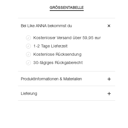
GRÖSSENTABELLE
＋
Bei Like ANNA bekommst du
Kostenloser Versand über 59,95 eur
1-2 Tage Lieferzeit
Kostenlose Rücksendung
30-tägiges Rückgaberecht
＋
Produktinformationen & Materialien
＋
Stilnummer:
220389
Lieferung
Materialzusammensetzung:
Viscose 100%
Lieferung:
Pflegeanleitung:
Wash with similar colours
Bei Like Anna stellen wir sicher, dass Ihr Paket
noch am selben Tag oder so schnell wie
Produktbeschreibung:
möglich nach Ihrer Bestellung versendet wird.
Hose von CISO in einer schönen schwarz-