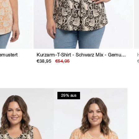
emustert
Kurzarm-T-Shirt - Schwarz Mix - Gemustert
€38,95
€54,95
29% aus