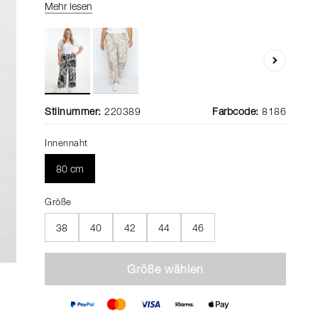
Mehr lesen
Stilnummer:
220389
Farbcode:
8186
Innennaht
80 cm
Größe
38
40
42
44
46
Größe wählen