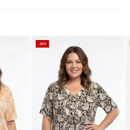
Bitte beachten Sie, dass CISO Plus Size ist
und daher 1–2 Größen größer ausfällt als die
gleiche Größe bei unseren anderen Marken.
-29%