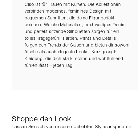
46
46
110
110
94
94
Ciso ist für Frauen mit Kurven. Die Kollektionen
2XL
2XL
48
48
116
116
100
100
verbinden modernes, feminines Design mit
bequemen Schnitten, die deine Figur perfekt
Alle Maße sind in Zentimetern (CM) angegeben.
Alle Maße sind in Zentimetern (CM) angegeben.
betonen. Weiche Materialien, hochwertiges Denim
und perfekt sitzende Silhouetten sorgen für ein
tolles Tragegefühl. Farben, Prints und Details
Jeans 26"-38"
Jeans 26"-38"
folgen den Trends der Saison und bieten dir sowohl
frische als auch elegante Looks. Kurz gesagt:
Kleidung, die dich stark, schön und wohlfühlend
Größe
Größe
34
34
36
36
38
38
40
40
42
42
fühlen lässt – jeden Tag.
Inch
Inch
26"
26"
27"
27"
28"
28"
29"
29"
30"
30"
31"
31"
32"
32"
Hüfte
Hüfte
72,1
72,1
73,4
73,4
74,7
74,7
76
76
77,3
77,3
78,6
78,6
79,9
79,9
Shoppe den Look
Lassen Sie sich von unseren beliebten Styles inspirieren
Signature Größentabelle
Signature Größentabelle