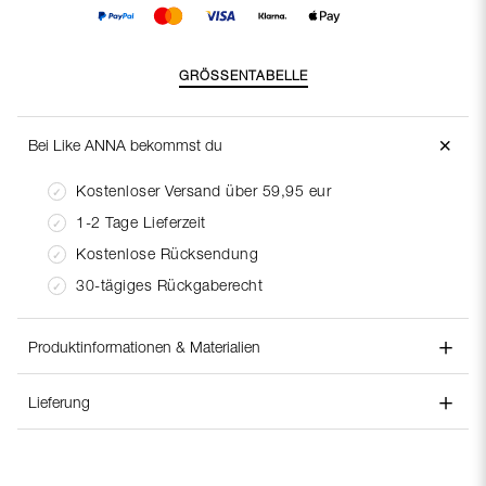
GRÖSSENTABELLE
＋
Bei Like ANNA bekommst du
Kostenloser Versand über 59,95 eur
1-2 Tage Lieferzeit
Kostenlose Rücksendung
30-tägiges Rückgaberecht
＋
Produktinformationen & Materialien
＋
Stilnummer:
220552
Lieferung
Materialzusammensetzung:
Polyester 25%, Viscose 75%
Lieferung:
Pflegeanleitung:
Wash with similar colours
Bei Like Anna stellen wir sicher, dass Ihr Paket noch am
selben Tag oder so schnell wie möglich nach Ihrer