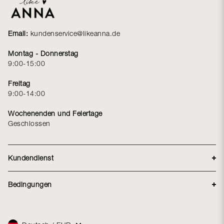
Email:
kundenservice@likeanna.de
Montag - Donnerstag
9:00-15:00
Freitag
9:00-14:00
Wochenenden und Feiertage
Geschlossen
Kundendienst
Lieferung
Bedingungen
Rücksendung
Handelsbedingungen
Über Like LikeAnna Kundenclub
Reklamationen
Datenschutzerklärung
Größenguide
Facebook