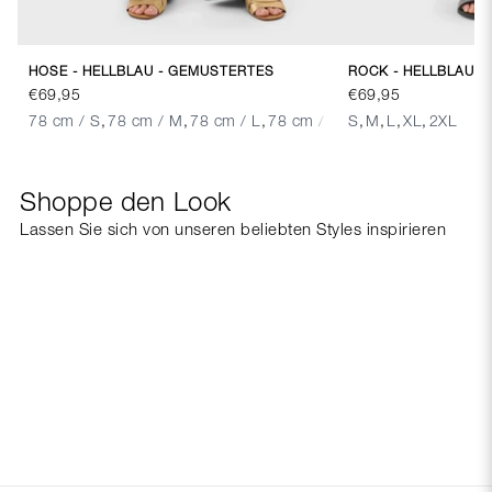
HOSE - HELLBLAU - GEMUSTERTES
€69,95
€69,95
78 cm / S
,
78 cm / M
,
78 cm / L
,
78 cm / XL
,
S
,
M
,
L
,
XL
,
2XL
Shoppe den Look
Lassen Sie sich von unseren beliebten Styles inspirieren