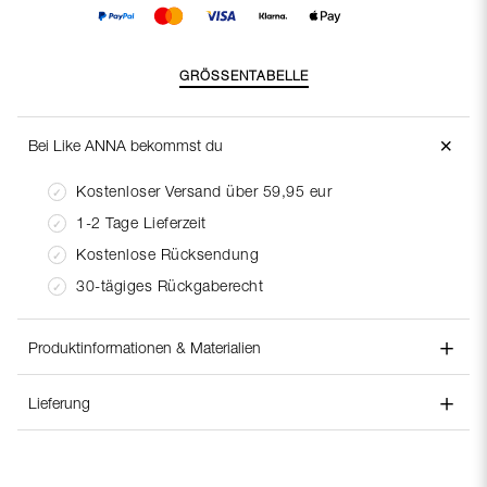
GRÖSSENTABELLE
＋
Bei Like ANNA bekommst du
Kostenloser Versand über 59,95 eur
1-2 Tage Lieferzeit
Kostenlose Rücksendung
30-tägiges Rückgaberecht
＋
Produktinformationen & Materialien
＋
Stilnummer:
220549
Lieferung
Materialzusammensetzung:
Polyester 25%, Viscose 75%
Lieferung:
Pflegeanleitung:
Wash with similar colours
Bei Like Anna stellen wir sicher, dass Ihr Paket noch am
selben Tag oder so schnell wie möglich nach Ihrer