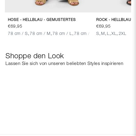
HOSE - HELLBLAU - GEMUSTERTES
€69,95
€69,95
78 cm / S
,
78 cm / M
,
78 cm / L
,
78 cm / XL
,
S
78 cm / 2XL
,
M
,
L
,
XL
,
2XL
Shoppe den Look
Lassen Sie sich von unseren beliebten Styles inspirieren