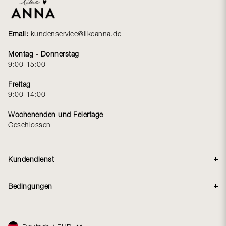
Email:
kundenservice@likeanna.de
Montag - Donnerstag
9:00-15:00
Freitag
9:00-14:00
Wochenenden und Feiertage
Geschlossen
Kundendienst
Lieferung
Bedingungen
Rücksendung
Handelsbedingungen
Über Like LikeAnna Kundenclub
Reklamationen
Datenschutzerklärung
Größenguide
Facebook